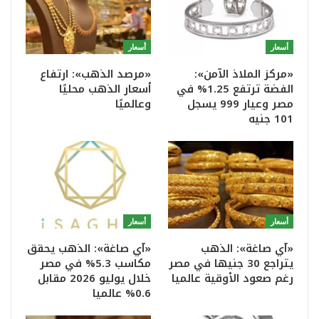
أسعار
أسعار
«مركز الملاذ الآمن»:
«مرصد الذهب»: ارتفاع
الفضة ترتفع 1.25% في
أسعار الذهب محليًا
مصر وعيار 999 يسجل
وعالميًا
101 جنيه
أسعار
أسعار
«آي صاغة»: الذهب
«آي صاغة»: الذهب يحقق
يتراجع 30 جنيها في مصر
مكاسب 5.3% في مصر
رغم صعود الأوقية عالميا
خلال يوليو 2026 مقابل
0.6% عالميا