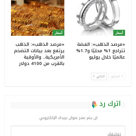
أسعار
أسعار
«مرصد الذهب»: الفضة
«مرصد الذهب»: الذهب
تتراجع 1% محليًا و1.7%
يرتفع بعد بيانات التضخم
عالميًا خلال يوليو
الأمريكية.. والأوقية
بالقرب من 4100 دولار
السابق
التالي
اترك رد
لن يتم نشر عنوان بريدك الإلكتروني.