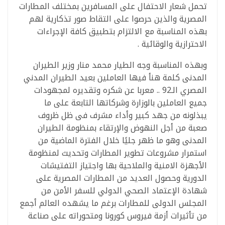
تحمل شعار الاحتفال على المسافرين بمختلف المطارات
المصرية والذين حرصوا على التقاط صور تذكارية لهم
بهذه المناسبة مع الالتزام بتطبيق كافة الإجراءات
الاحترازية والوقائية .
وبهذه المناسبة وجه الطيار محمد منار وزير الطيران
المدنى كلمة هنأ فيها العاملين بعيد الطيران المدني
المصري الـ92 .. معربا عن شكره وتقديره لمجهودات
جميع العاملين بالوزارة وشركاتها التابعة على ما
يبذلونه من جهد كبير وأداء مشرف فى ظل ظروف
صعبة من أجل النهوض والإرتقاء بمنظومة الطيران
المدنى وهو ما ظهر جليًا خلال الفترة الماضية من
استمرار مشروعات تطوير المطارات وتحديث لمنظومة
الأجهزة الامنية والملاحية بها واجتياز التفتيشات
الدورية وحصول العديد من المطارات المصرية على
شهادة الإعتماد الصحي الدولي للسفر الأمن من
المجلس الدولى للمطارات برغم ما يشهده العالم أجمع
من تأثيرات أزمة فيروس كورونا ومتحوراته على صناعة