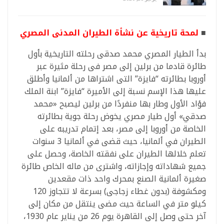
■
لمحة تاريخية عن نشأة الطيران المدنى المصري
بدأ الطيار المصري محمد صدقى رحلته التاريخية بأول
طائرة قادما من برلين إلى مصر فى رحلة مثيرة عبر
أوروبا بطائرته “فايزة” التى اشتراها من ألمانيا وأطلق
عليها هذا الإسم نسبة إلى الأميرة “فايزة” ابنة الملك
فؤاد الأول وطار بها منفردًا من برلين ليصبح «محمد
صدقي» أول طيار مصري يخوض رحلة جوية بطائرته
الخاصة من أوروبا إلى مصر، بعد إتمام تدريبه على
الطيران في ألمانيا، حيث قضى في ألمانيا 3 سنوات
تعلم خلالها الطيران على نفقته الخاصة، وحصل على
جميع شهاداته وإجازاته، واشترى من ماله الخاص طائرة
صغيرة ألمانية الصنع بمحرك واحد ذات مقعدين
ومكشوفة (بدون غطاء زجاجى) بسرعة لا تتجاوز 120
كيلو متر في الساعة حيث مضى ينتقل من مكان إلى
آخر حتى وصل إلى القاهرة يوم 26 من يناير عام 1930،