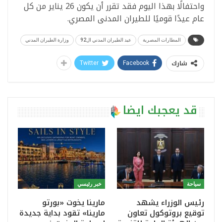
واحتفالًا بهذا اليوم فقد تقرر أن يكون 26 يناير من كل
عام عيدًا قوميًا للطيران المدنى المصري.
المطارات المصرية
عيد الطيران المدني ال92
وزارة الطيران المدني
شارك
Twitter
Facebook
قد يعجبك ايضا
سياحة
خبر رئيسي
رئيس الوزراء يشهد
مارينا يخوت «بورتو
توقيع بروتوكول تعاون
مارينا» تقود بداية جديدة