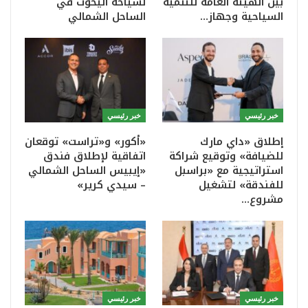
بين الهيئة العامة للتنمية
لسياحة اليخوت في
السياحية وجهاز…
الساحل الشمالي
خبر رئيسي
خبر رئيسي
إطلاق «داي مارك
«أكور» و«تراست» توقعان
للضيافة» وتوقيع شراكة
اتفاقية لإطلاق فندق
استراتيجية مع «براسبل
«إيبيس الساحل الشمالي
للفندقة» لتشغيل
– سيدي كرير»
مشروع…
خبر رئيسي
خبر رئيسي