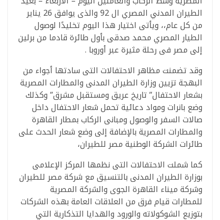
المصرية وسط الركاب والعاملين اليوم – الأربعاء – بعيد
الطيران المدني المصري ال 92 والذى يوافق 26 يناير
من كل عام،، ويأتى اختيار هذا اليوم تخليدًا لوصول
الطيار المصري محمد صدقى بأول طائرة قادما من برلين
إلى مصر فى رحلة مثيرة عبر أوروبا .
وقد تضمنت مظاهر الاحتفالات التى سادتها أجواء من
البهجة تزيين وزارة الطيران المدنى والمطارات المصرية
بشعار الاحتفال” تاريخ عريق ومستقبل مشرق” وكذلك
وضع بانرات ومواد دعائية تحمل شعار الاحتفال داخل
صالات السفر والوصول ومبانى الركاب بمطار القاهرة
والمطارات المصرية بالإضافة إلى وضع شعار الحدث على
طائرات الشركة الوطنية مصر للطيران،
كما شملت الاحتفالات التى نظمها المركز الإعلامى
بوزارة الطيران المدنى بالتنسيق مع شركة مصر للطيران
وشركة ميناء القاهرة الجوى والشركة المصرية
للمطارات قيام فرق من العلاقات العامة بهذه الشركات
بتوزيع الشوكولاته والورود والهدايا التذكارية التي