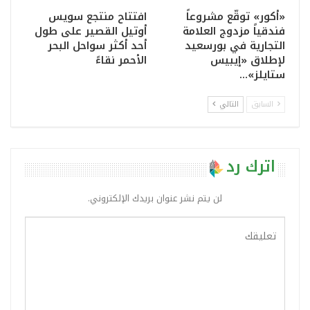
«أكور» توقّع مشروعاً
افتتاح منتجع سويس
فندقياً مزدوج العلامة
أوتيل القصير على طول
التجارية في بورسعيد
أحد أكثر سواحل البحر
لإطلاق «إيبيس
الأحمر نقاءً
ستايلز»…
السابق
التالي
اترك رد
لن يتم نشر عنوان بريدك الإلكتروني.