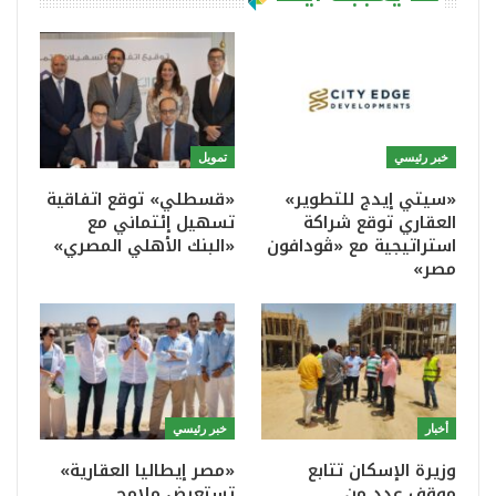
خبر رئيسي
تمويل
«سيتي إيدج للتطوير»
«قسطلي» توقع اتفاقية
العقاري توقع شراكة
تسهيل إئتماني مع
استراتيجية مع «ڤودافون
«البنك الأهلي المصري»
مصر»
أخبار
خبر رئيسي
وزيرة الإسكان تتابع
«مصر إيطاليا العقارية»
موقف عدد من
تستعرض ملامح