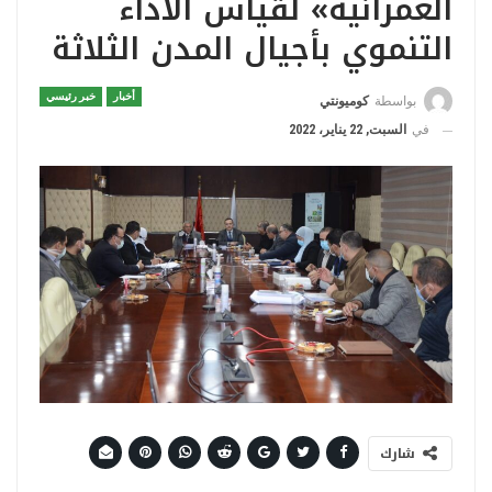
العمرانية» لقياس الآداء
التنموي بأجيال المدن الثلاثة
أخبار
خبر رئيسي
بواسطة
كوميونتي
في
السبت, 22 يناير، 2022
شارك