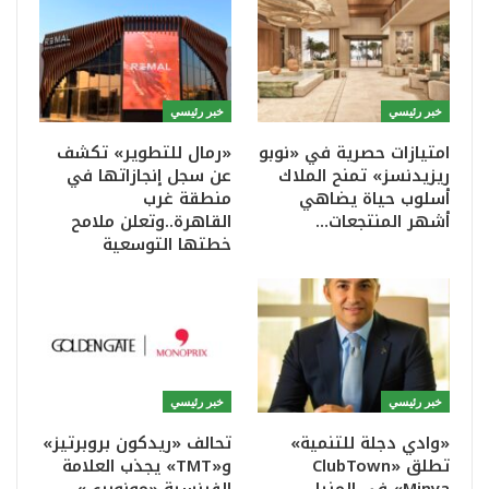
خبر رئيسي
خبر رئيسي
امتيازات حصرية في «نوبو
«رمال للتطوير» تكشف
ريزيدنسز» تمنح الملاك
عن سجل إنجازاتها في
أسلوب حياة يضاهي
منطقة غرب
أشهر المنتجعات…
القاهرة..وتعلن ملامح
خطتها التوسعية
خبر رئيسي
خبر رئيسي
«وادي دجلة للتنمية»
تحالف «ريدكون بروبرتيز»
تطلق «ClubTown
و«TMT» يجذب العلامة