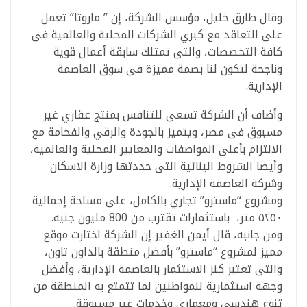
وقال طارق خليل، مؤسس الشركة، إن ” ماروتا” تعمل
على التعاقد مع كبري الشركات المحلية والعالمية فى
كافة التخصصات، والتى تمتلك سابقة أعمال قوية
وناجحة لتكون لنا بصمة مميزة فى سوق العاصمة
الإدارية.
وأضاف أن الشركة تسعى للتنافس بمنتج عقاري غير
مسبوق فى مصر، ويتميز بالجودة والرقي والفخامة مع
الالتزام بأعلى المواصفات والمعايير المحلية والعالمية،
وأيضا الشروط البنائية التى حددتها وزارة الاسكان
وشركة العاصمة الإدارية.
ومشروع “ماسترو” تجاري بالكامل، على مساحة إجمالية
٥٢٥٠ متر، باستثمارات تقترب من 800 مليون جنيه.
ومن جانبه، قال أيمن الغفير إن الشركة اختارت موقع
مميز لمشروع “ماسترو” بأفضل منطقة بالداون تاون،
والتى تعتبر كنز الاستثمار بالعاصمة الإدارية، وأفضل
وجهة استثمارية للمواطنين لما تتمتع به المنطقة من
تنوع هندسى ومعماري وخدمات غير مسبوقة.