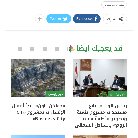
مشروع ماسترو
شارك
Twitter
Facebook
قد يعجبك ايضا
خبر رئيسي
خبر رئيسي
رئيس الوزراء يتابع
«جولدن تاون» تبدأ أعمال
مستجدات مشروع تنمية
الإنشاءات بمشروع «GT
وتطوير منطقة «علم
Business City»
الروم» بالساحل الشمالي