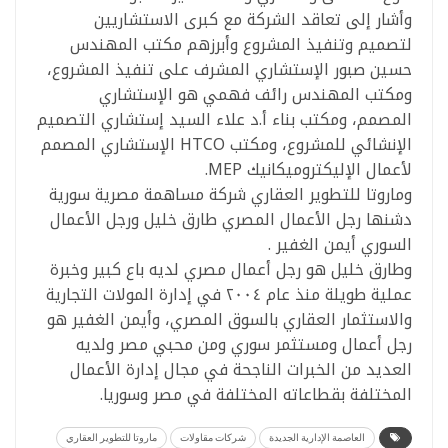
وأشار إلى تعاقد الشركة مع كبرى الاستشاريين
لتصميم وتنفيذ المشروع وأبرزهم مكتب المهندس
حسين صبور الإستشاري المشرف على تنفيذ المشروع،
ومكتب المهندس رائف فهمي هو الإستشاري
المصمم، ومكتب بناء أ.د علاء السيد إستشاري التصميم
الإنشائي للمشروع، ومكتب HTCO الإستشاري المصمم
لأعمال الإليكتروميكانيك MEP.
وماروتا للتطوير العقاري شركة مساهمة مصرية سورية
دشنها رجل الأعمال المصري طارق خليل ورجل الأعمال
السوري أيمن الغفير .
وطارق خليل هو رجل أعمال مصري لديه باع كبير وخبرة
عملية طويلة منذ عام ٢٠٠٤ في إدارة المولات التجارية
والاستثمار العقاري بالسوق المصري، وأيمن الغفير هو
رجل أعمال ومستثمر سوري ومن محبي مصر ولديه
العديد من الخبرات الناجحة في مجال إدارة الأعمال
المختلفة بقطاعاته المختلفة في مصر وسوريا.
العاصمة الإدارية الجديدة
شركات مقاولات
ماروتا للتطوير العقاري