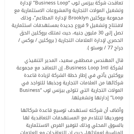
تعاقدت شركة بيزنس لـوب “Business Loop” لإدارة
وتشغيل المولات التجارية والمشروعات الاستثمارية مع
مجموعة بروكلين Brooklyn لإدارة المطاعم”، وذلك
لافتتاح وتشغيل 9 فروع جديدة بمستهدفات استثمارية
تصل إلى 30 مليون جنيه، حيث تمتلك بروكلين الحق
الحصري لإدارة العلامات التجارية ( بروكلين / بوكس /
جراج 77 / بوستو ).
قال المهندس مصطفى سعيد، المدير التنفيذي
لشركة Business Loop Intl، إن التعاقد مع مجموعة
بروكلين يأتي في إطار خطة الشركة لزيادة قاعدة
شركائها من العلامات التجارية وجذبها للتواجد في
المولات التجارية التي تتولى بيزنس لوب “Business
Loop” إدارتها وتشغيلها.
وأضاف أن شركته تستهدف توسيع قاعدة شركائها
ومورديها لتتلاءم مع المستهدفات التعاقدية لها
بالسوق المحلي وذلك لتوفير الفرص الاستثمارية
المناسبة لعملائها، حيث إن التعاقدات مع العلامات