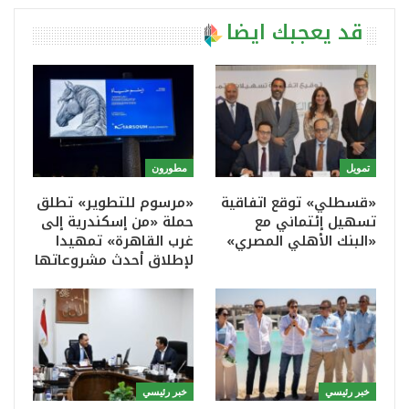
قد يعجبك ايضا
تمويل
مطورون
«قسطلي» توقع اتفاقية
«مرسوم للتطوير» تطلق
تسهيل إئتماني مع
حملة «من إسكندرية إلى
«البنك الأهلي المصري»
غرب القاهرة» تمهيدا
لإطلاق أحدث مشروعاتها
خبر رئيسي
خبر رئيسي