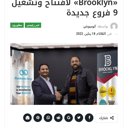
«Brooklyn» لافتتاح وتشغيل
9 فروع جديدة
خبر رئيسي
مطورون
بواسطة
كوميونتي
في
الثلاثاء, 18 يناير، 2022
شارك