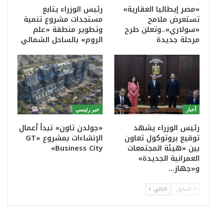
«مصر إيطاليا العقارية»
رئيس الوزراء يتابع
تستعرض ملامح
مستجدات مشروع تنمية
«سولاري»..وتعلن طرح
وتطوير منطقة «علم
مرحلة جديدة
الروم» بالساحل الشمالي
أخبار
خبر رئيسي
رئيس الوزراء يشهد
«جولدن تاون» تبدأ أعمال
توقيع بروتوكول تعاون
الإنشاءات بمشروع «GT
بين «هيئة المجتمعات
Business City»
العمرانية الجديدة»
و«جهاز…
السابق
التالي