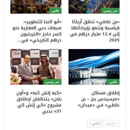
خبر رئيسي
عالمي
«بن غاطي» تحقق أرباحًا
«أبو النجا للتطوير»:
قياسية وتنمو بإيراداتها
مبيعات دبي العقارية نحو
إلى 12.4 مليار درهم في
كسر حاجز «التريليون
2025
درهم التاريخي» في…
عالمي
خبر رئيسي
إطلاق مساكن
«كيه إتش كيه» و«أون
«مرسيدس بنز – بن
بلان» يتحالفان لإطلاق
غاطي» في «ميدان»
مشروع «كي إتش كي
31» بدبي
السابق
التالي