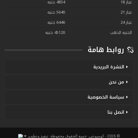
عيار 18
4834 جنيه
عيار 21
5640 جنيه
عيار 24
6446 جنيه
الجنيه الذهب
45120 جنيه
روابط هامة
النشرة البريدية
من نحن
سياسة الخصوصية
اتصل بنا
© 2026 - كوميونتي. جميع الحقوق محفوظة.
تنفيذ وتطوير ♥