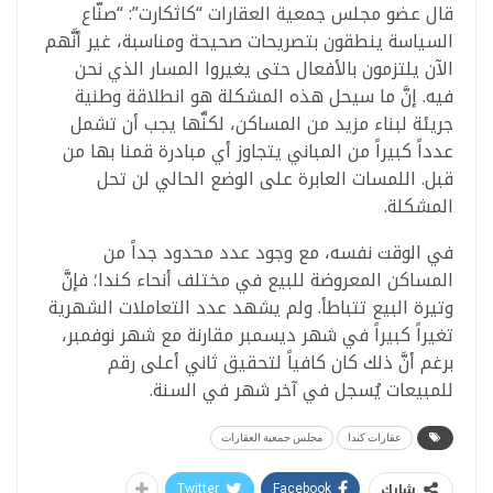
قال عضو مجلس جمعية العقارات “كاثكارت”: “صنّاع
السياسة ينطقون بتصريحات صحيحة ومناسبة، غير أنَّهم
الآن يلتزمون بالأفعال حتى يغيروا المسار الذي نحن
فيه. إنَّ ما سيحل هذه المشكلة هو انطلاقة وطنية
جريئة لبناء مزيد من المساكن، لكنَّها يجب أن تشمل
عدداً كبيراً من المباني يتجاوز أي مبادرة قمنا بها من
قبل. اللمسات العابرة على الوضع الحالي لن تحل
المشكلة.
في الوقت نفسه، مع وجود عدد محدود جداً من
المساكن المعروضة للبيع في مختلف أنحاء كندا؛ فإنَّ
وتيرة البيع تتباطأ. ولم يشهد عدد التعاملات الشهرية
تغيراً كبيراً في شهر ديسمبر مقارنة مع شهر نوفمبر،
برغم أنَّ ذلك كان كافياً لتحقيق ثاني أعلى رقم
للمبيعات يُسجل في آخر شهر في السنة.
عقارات كندا
مجلس جمعية العقارات
شارك
Twitter
Facebook