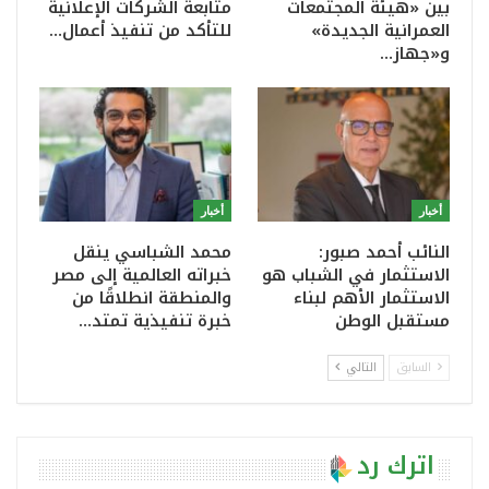
بين «هيئة المجتمعات
متابعة الشركات الإعلانية
العمرانية الجديدة»
للتأكد من تنفيذ أعمال…
و«جهاز…
أخبار
أخبار
النائب أحمد صبور:
محمد الشباسي ينقل
الاستثمار في الشباب هو
خبراته العالمية إلى مصر
الاستثمار الأهم لبناء
والمنطقة انطلاقًا من
مستقبل الوطن
خبرة تنفيذية تمتد…
السابق
التالي
اترك رد