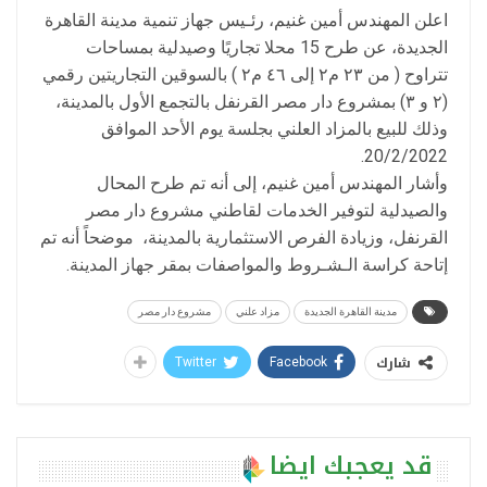
اعلن المهندس أمين غنيم، رئـيس جهاز تنمية مدينة القاهرة
الجديدة، عن طرح 15 محلا تجاريًا وصيدلية بمساحات
تتراوح ( من ٢۳ م٢ إلى ٤٦ م٢ ) بالسوقين التجاريتين رقمي
(۲ و ۳) بمشروع دار مصر القرنفل بالتجمع الأول بالمدينة،
وذلك للبيع بالمزاد العلني بجلسة يوم الأحد الموافق
20/2/2022.
وأشار المهندس أمين غنيم، إلى أنه تم طرح المحال
والصيدلية لتوفير الخدمات لقاطني مشروع دار مصر
القرنفل، وزيادة الفرص الاستثمارية بالمدينة، موضحاً أنه تم
إتاحة كراسة الـشـروط والمواصفات بمقر جهاز المدينة.
مدينة القاهرة الجديدة
مزاد علني
مشروع دار مصر
شارك
Twitter
Facebook
قد يعجبك ايضا