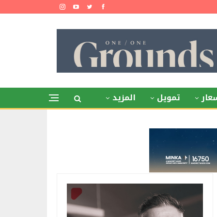
عار
تمويل
المزيد