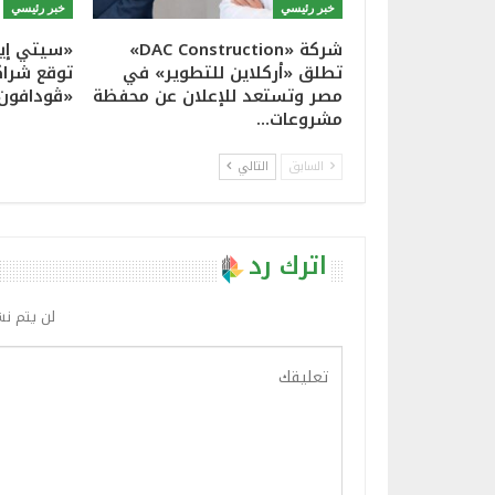
خبر رئيسي
خبر رئيسي
شركة «DAC Construction»
«سيتي إيد
تطلق «أركلاين للتطوير» في
توقع شراك
مصر وتستعد للإعلان عن محفظة
«ڤودافون
مشروعات…
السابق
التالي
اترك رد
لن يتم نش