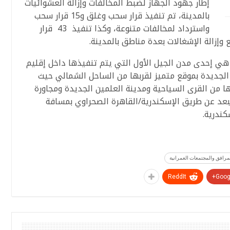
إطار جهود الجهاز لضبط المخالفات وإزالة العشوائيات
بالمدينة، تم تنفيذ قرار سحب وغلق و15 قرار سحب
واسترداد لمخالفات متنوعة، وكذا تنفيذ 43 قرار
إزالة الإشغالات بعدة مناطق بالمدينة.
ة هي إحدى مدن الجيل الأول التي يتم تنفيذها داخل إقليم
 الجديدة بموقع متميز لقربها من الساحل الشمالي حيث
 ولقربها من القرى السياحية ومدينة العلمين الجديدة ومجاورة
وتبعد عن طريق الإسكندرية/القاهرة الصحراوي بمسافة
مرافق والمجتمعات العمرانية
ReddIt
Googl