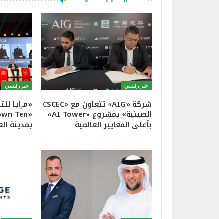
خبر رئيسي
خبر رئيسي
شركة «AIG» تتعاون مع «CSCEC
«مزايا لل
الصينية» بمشروع «AI Tower»
بأعلى المعايير العالمية
بمدينة الع