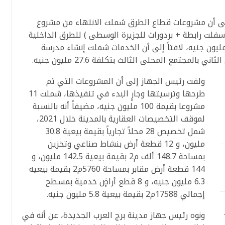
إلى أن مشروعات قطاع الطرق شملت الانتهاء من مشروع
ذ المرحلة الثانية ( طبقة أساس + mco أسفلت رابطة + بردورات للجزيرة الوسطى ) للطرق الداخلية
قطع (7،5) بالحى السكنى الرابع بتكلفة 20 مليون جنيه، لافتاً إلى أن الخدمات شملت إنشاء مدرسة
ولفت رئيس الجهاز إلى أن المشروعات التي تم
طرحها وترسيتها وجارٍ البدء في تنفيذها، شملت 11
مشروعا بقيمة 100 مليون جنيه، مضيفاً أنه بالنسبة
لموقف التخصيصات العقارية بالمدينة خلال 2021،
شمل تخصيص 28 محلاً تجارياً بقيمة بيعية 30.8
مليون، و 12 قطعة أرض بنشاط صناعي وتخزين
بمساحة 148.7 ألف م2 بقيمة بيعية 142.5 مليون، و
144 قطعة أرض مقابر بمساحة 5760م2 بقيمة بيعيه
6.3 مليون جنيه، و 8 قطع أراضٍ خدمية بمسطح
إجمالي 17588م2 بقيمة بيعية 5.8 مليون جنيه.
ونوه رئيس جهاز مدينة برج العرب الجديدة، عن أنه في