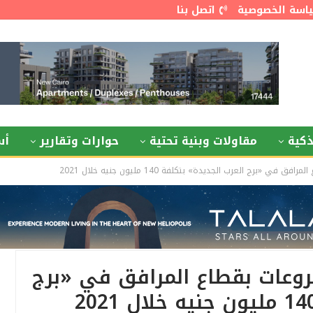
اسة الخصوصية
اتصل بنا
كية
مقاولات وبنية تحتية
حوارات وتقارير
أس
 «برج العرب الجديدة» بتكلفة 140 مليون جنيه خلال 2021
روعات بقطاع المرافق في «برج