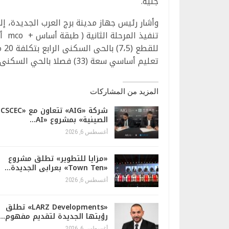
جنيه.
وأشار رئيس جهاز مدينة برج العرب الجديدة، 
تنفي
لل
تعليم أساسي سعة (33) فصلا بالحي السكنى الثاني بالمجتمع المحلى الثالث بتكلفة 27.6 مليون جنيه.
المزيد من المشاركات
شركة «AIG» تتعاون مع «CSCEC
الصينية» بمشروع «AI…
أغسطس 6, 2026
«مزايا للتطوير» تطلق مشروع
«Town Ten» بعرابى الجديدة…
أغسطس 6, 2026
«LARZ Developments» تطلق
رؤيتها الجديدة لتقديم مفهوم…
أغسطس 6, 2026