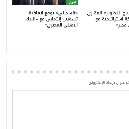
تمويل
ج للتطوير» العقاري
«قسطلي» توقع اتفاقية
ة استراتيجية مع
تسهيل إئتماني مع «البنك
 مصر»
الأهلي المصري»
ر عنوان بريدك الإلكتروني.