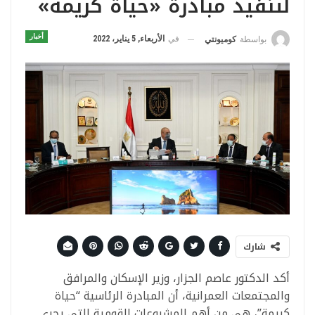
لتنفيذ مبادرة «حياة كريمة»
أخبار
في
الأربعاء, 5 يناير، 2022
بواسطة
كوميونتي
شارك
أكد الدكتور عاصم الجزار، وزير الإسكان والمرافق
والمجتمعات العمرانية، أن المبادرة الرئاسية “حياة
كريمة”، هى من أهم المشروعات القومية التى يجرى