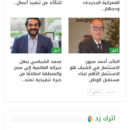
العمرانية الجديدة»
للتأكد من تنفيذ أعمال…
و«جهاز…
أخبار
أخبار
النائب أحمد صبور:
محمد الشباسي ينقل
الاستثمار في الشباب هو
خبراته العالمية إلى مصر
الاستثمار الأهم لبناء
والمنطقة انطلاقًا من
مستقبل الوطن
خبرة تنفيذية تمتد…
السابق
التالي
اترك رد