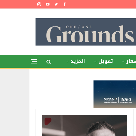
عار
تمويل
المزيد