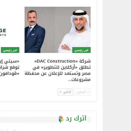
خبر رئيسي
خبر رئيسي
شركة «DAC Construction»
«سيتي إيد
تطلق «أركلاين للتطوير» في
توقع شراك
مصر وتستعد للإعلان عن محفظة
«ڤودافون
مشروعات…
السابق
التالي
اترك رد