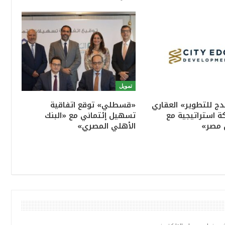
تمويل
ج للتطوير» العقاري
«قسطلي» توقع اتفاقية
ة استراتيجية مع
تسهيل إئتماني مع «البنك
 مصر»
الأهلي المصري»