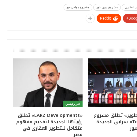
مشروع توين تاور
مشروع جولدن فيو
ReddIt
Googl
خبر رئيسي
تطوير» تطلق مشروع
«LARZ Developments» تطلق
«Town Ten» بعرابى الجديدة
رؤيتها الجديدة لتقديم مفهوم
بور
متكامل للتطوير العقاري في
مصر