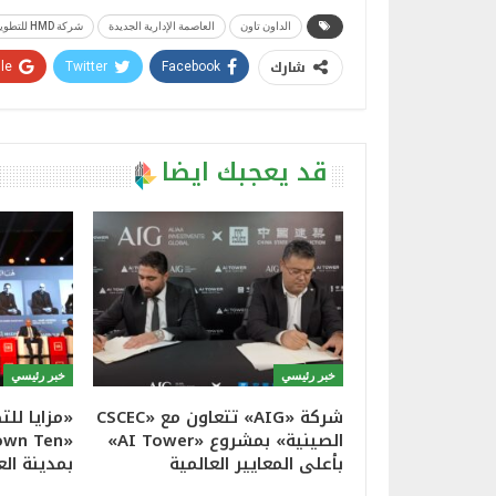
الداون تاون
العاصمة الإدارية الجديدة
شركة HMD للتطوير العقاري
شارك
e+
Twitter
Facebook
قد يعجبك ايضا
خبر رئيسي
خبر رئيسي
شركة «AIG» تتعاون مع «CSCEC
«مزايا لل
الصينية» بمشروع «AI Tower»
بأعلى المعايير العالمية
بمدينة الع