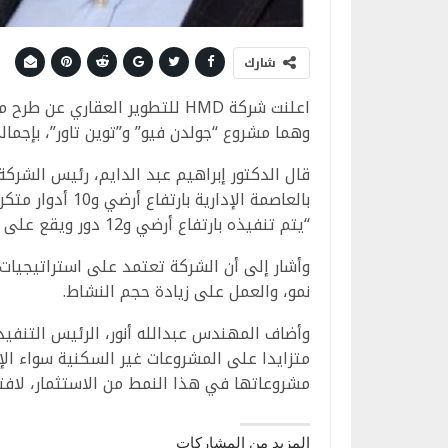
شارك
اعلنت شركة HMD للتطوير العقاري
وهما مشروع “جولدن فيو” و”توين تاور”، بإجمالي استثمارات
قال الدكتور إبراهيم عبد الدايم، رئيس الشركة
“يتم تنفيذه بارتفاع أرضي و12 دور ويقع على مساحة 3434 متر،بمنطقة الداون تاون.
وأشار إلى أن الشركة تعتمد على استراتيجيا
نمو، والعمل على زيادة حجم النشاط.
وأضاف المهندس عبدالله أنور، الرئيس التنفيذ
متزايدا على المشروعات غير السكنية سواء الإد
مشروعاتها في هذا النمط من الاستثمار، لافتا إ
المزيد من المشاركات