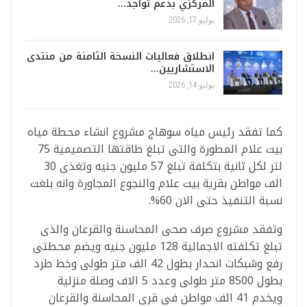
المركزي بدعم تواجد…
يوليو 17, 2026
انطلاق فعاليات النسخة الثامنة من منتدى
الاستشاريين…
يوليو 14, 2026
كما تفقد رئيس مياه سوهاج مشروع انشاء محطة مياه
بيت علام المطورة والتى تبلغ طاقتها التصميمية 75
لتر لكل ثانية بتكلفة تبلغ 57 مليون جنيه وتغذى 30
الف مواطن بقرية بيت علام والنجوع المجاورة وانه بلغت
نسبة التنفيذ حتى الان 60%.
وتفقد مشروع صرف صحى المحاسنة والقرعان والذى
تبلغ تكلفته الاجمالية 128 مليون جنيه ويضم محطتى
رفع وشبكات انحدار بطول 42 الف متر طولى وخط طرد
بطول 8500 متر طولى وعدد 5 الاف وصلة منزلية
ويخدم 41 الف مواطن فى قرى المحاسنة والقرعان