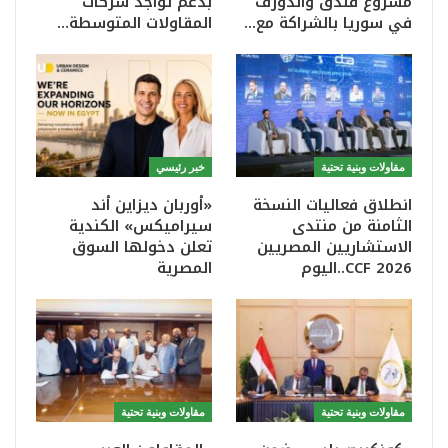
مشروع فندق والدورف
بدعم تواجد شركات
في سوريا بالشراكة مع…
المقاولات المتوسطة…
مقاولات وبنية تحتية
خبر رئيسي
انطلاق فعاليات النسخة
«أوربان ديزاين أند
الثامنة من منتدى
سيراميكس» الكندية
الاستشاريين المصريين
تعلن دخولها السوق
CCF 2026..اليوم
المصرية
مقاولات وبنية تحتية
مقاولات وبنية تحتية