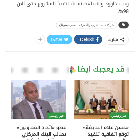
وبيت داوود وانه بلغت نسبة تنفيذ المشروع حتى الان
98%.
شركة مياه الشرب والصرف الصحي بسوهاج
شارك
Twitter
Facebook
قد يعجبك ايضا
خبر رئيسي
خبر رئيسي
«حسن علام القابضة»
عضو «اتحاد المقاولين»
توقع اتفاقية تنفيذ
يطالب البنك المركزي