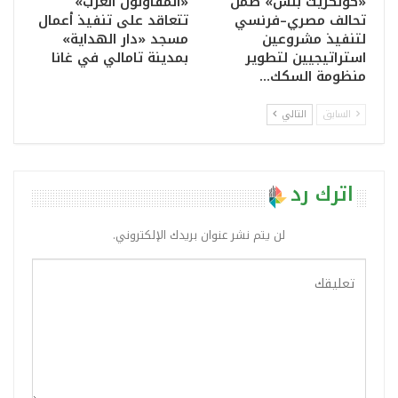
«كونكريت بلس» ضمن
«المقاولون العرب»
تحالف مصري–فرنسي
تتعاقد على تنفيذ أعمال
لتنفيذ مشروعين
مسجد «دار الهداية»
استراتيجيين لتطوير
بمدينة تامالي في غانا
منظومة السكك…
السابق
التالي
اترك رد
لن يتم نشر عنوان بريدك الإلكتروني.