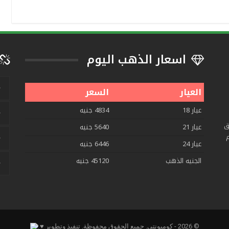
اسعار الذهب اليوم
العيار
السعر
عيار 18
4834 جنيه
ق
عيار 21
5640 جنيه
م
عيار 24
6446 جنيه
الجنيه الذهب
45120 جنيه
© 2026 - كوميونتي. جميع الحقوق محفوظة.
تنفيذ وتطوير ♥