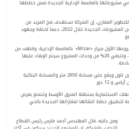
اني مشروعاتها بالعاصمة الإدارية الجديدة ضمن خططها
لتطوير العقاري، إن الشركة تستهدف ضخ المزيد من
الاستثمارات بالسوق المصري عبر إطلاق عدد من المشروعات الجديدة خلال 2022، دعما لخطط وجهود
ع.
وأكد على أن الشركة حققت نجاح كبير فى مشروعها الأول ميزار «Mizar» بالعاصمة الإدارية، وانتهت من
بيع 80% من وحدات المشروع خلال فترة وجيزة، وتتبقي 20% من وحدات المشروع سيتم الإبقاء عليها
ادمة.
وأضاف أن مشروع «Mizar» بأرقي مناطق الداون تاون ويقع على مساحة 2650 متر والمساحة البنائية
وجهات الاستثمارية بمنطقة الشرق الأوسط وتتمتع بفرص
مة لتطبيق خطط انتقالها لمقاراتها الجديدة بالحي
ومن جانبه، قال المهندس أحمد فارس رئيس القطاع
التجاري بالشركة، إن المشروع الجديد سيكون فى أكثر