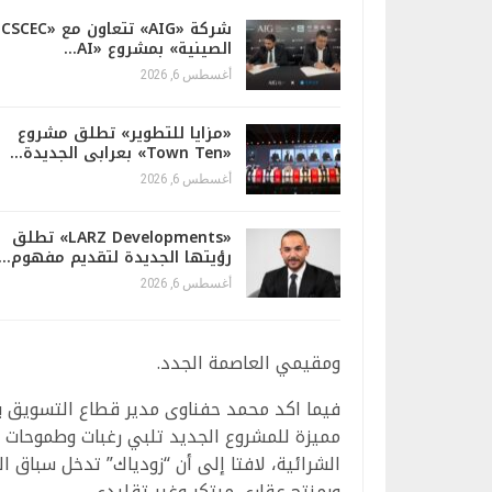
شركة «AIG» تتعاون مع «CSCEC
الصينية» بمشروع «AI…
أغسطس 6, 2026
«مزايا للتطوير» تطلق مشروع
«Town Ten» بعرابى الجديدة…
أغسطس 6, 2026
«LARZ Developments» تطلق
رؤيتها الجديدة لتقديم مفهوم…
أغسطس 6, 2026
ومقيمي العاصمة الجدد.
فيما اكد محمد حفناوى مدير قطاع التسويق ب
مميزة للمشروع الجديد تلبي رغبات وطموحات 
الشرائية، لافتا إلى أن “زودياك” تدخل سباق 
وبمنتج عقارى مبتكر وغير تقليدي.