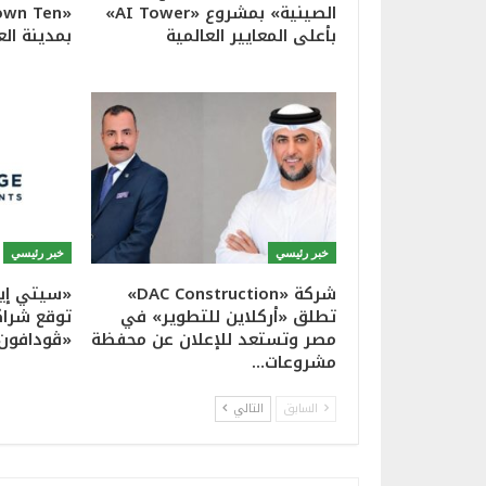
الصينية» بمشروع «AI Tower»
بأعلى المعايير العالمية
بمدينة الع
خبر رئيسي
خبر رئيسي
شركة «DAC Construction»
«سيتي إيد
تطلق «أركلاين للتطوير» في
توقع شراك
مصر وتستعد للإعلان عن محفظة
«ڤودافون
مشروعات…
السابق
التالي