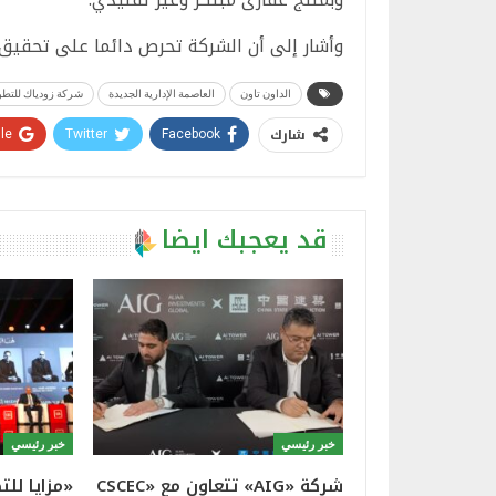
وأشار إلى أن الشركة تحرص دائما على تحقيق ا
الداون تاون
العاصمة الإدارية الجديدة
شركة زودياك للتطو
شارك
e+
Twitter
Facebook
قد يعجبك ايضا
خبر رئيسي
خبر رئيسي
شركة «AIG» تتعاون مع «CSCEC
«مزايا لل