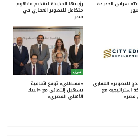
«Town Ten» بعرابى الجديدة
رؤيتها الجديدة لتقديم مفهوم
بور
متكامل للتطوير العقاري في
مصر
تمويل
ج للتطوير» العقاري
«قسطلي» توقع اتفاقية
ة استراتيجية مع
تسهيل إئتماني مع «البنك
 مصر»
الأهلي المصري»