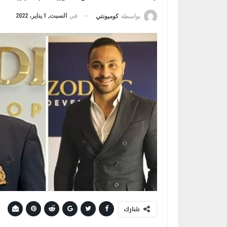
في
السبت, 1 يناير، 2022
بواسطة
كوميونتي
شارك