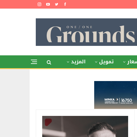
عار
تمويل
المزيد