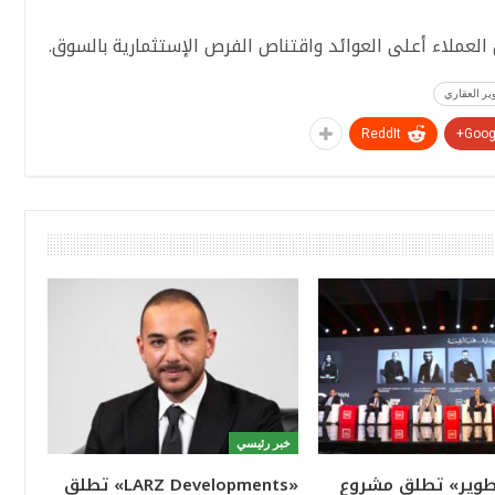
لعملاء أعلى العوائد واقتناص الفرص الإستثمارية بالسوق.
ير العقاري
ReddIt
Googl
خبر رئيسي
تطوير» تطلق مشروع
«LARZ Developments» تطلق