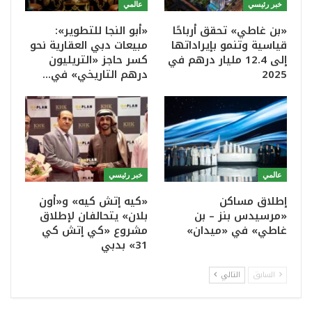
خبر رئيسي
عالمي
«بن غاطي» تحقق أرباحًا
«أبو النجا للتطوير»:
قياسية وتنمو بإيراداتها
مبيعات دبي العقارية نحو
إلى 12.4 مليار درهم في
كسر حاجز «التريليون
2025
درهم التاريخي» في…
عالمي
خبر رئيسي
إطلاق مساكن
«كيه إتش كيه» و«أون
«مرسيدس بنز – بن
بلان» يتحالفان لإطلاق
غاطي» في «ميدان»
مشروع «كي إتش كي
31» بدبي
السابق
التالي