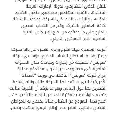
للنقل الذكي التشاركي، بدولة الإمارات العربية
المتحدة، والتقت المهندس مصطفى قنديل الشريك
المؤسس والرئيس التنفيذي للشركة، وقدمت التهنئة
لكافة العاملين بالشركة وهم من الشباب المصري
بالخارج على ما حققوه من نجاح باهر خلال الفترة
الماضية، على المستوى الدولي.
أعربت السفيرة نبيلة مكرم وزيرة الهجرة عن بالغ فخرها
واعتزازها بما استطاع الشباب المصري مؤسسي شركة
“سويفل”، تحقيقه من إنجازات ونجاحات خلال السنوات
الماضية، في مصر وعدد من الدول، مما دفع عملية
إدراج شركة “سويفل” الناشئة في بورصة “ناسداك”
الأمريكية التي تستعد لها الشركة حاليًا، ونالت إشادة
الكثيرين بها حول العالم، وهو ما يؤكد أن التجربة مثالية
وتقدم حلولاً عملية مؤثرة للحد من الزحام والتأخير، حتى
أصبح هذا النموذج من الشباب مثالاً يحتذى به للمواطن
المصري بالخارج، القادر على إبهار الجميع بجهده وعمل.