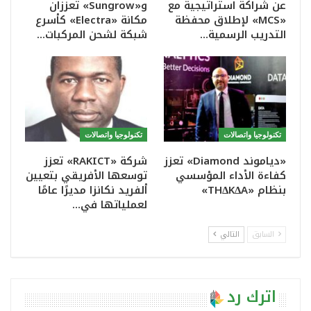
عن شراكة استراتيجية مع
و«Sungrow» تعززان
«MCS» لإطلاق محفظة
مكانة «Electra» كأسرع
التدريب الرسمية…
شبكة لشحن المركبات…
تكنولوجيا واتصالات
تكنولوجيا واتصالات
«دياموند Diamond» تعزز
شركة «RAKICT» تعزز
كفاءة الأداء المؤسسي
توسعها الأفريقي بتعيين
بنظام «THΔKΔA»
ألفريد نكانزا مديرًا عامًا
لعملياتها في…
السابق
التالي
اترك رد