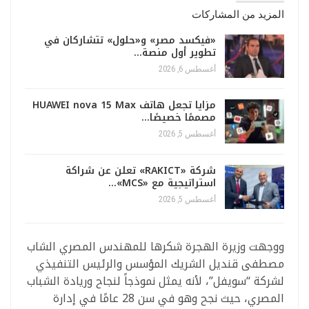
المزيد من المشاركات
«فيكسد مصر» و«حلول» تتشاركان في
تطوير أول منصة…
أغسطس 6, 2026
مزايا تجعل هاتف HUAWEI nova 15 Max
مصممًا خصيصًا…
أغسطس 5, 2026
شركة «RAKICT» تعلن عن شراكة
استراتيجية مع «MCS»…
أغسطس 5, 2026
ووجهت وزيرة الهجرة شكرها للمهندس المصري الشاب
مصطفى قنديل الشريك المؤسس والرئيس التنفيذي
لشركة “سويفل”، لأنه يمثل نموذجاً لنجاح وريادة الشباب
المصري، حيث نجح وهو في سن 28 عامًا في إدارة