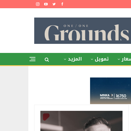
عار
تمويل
المزيد