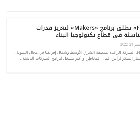
«Flat6Labs» تطلق برنامج «Makers» لتعزيز قدرات
ناشئة في قطاع تكنولوجيا البناء
 23, 2022
اطلقت Flat6Labs، الشركة الرائدة بمنطقة الشرق الأوسط وشمال إفريقيا في مجال التمويل
مار المبكر لرأس المال المخاطِر، و أكبر مشغل لبرامج الشركات الناشئة…