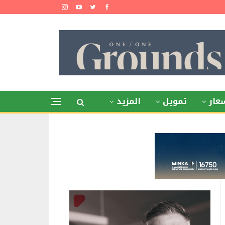
عار
تمويل
المزيد