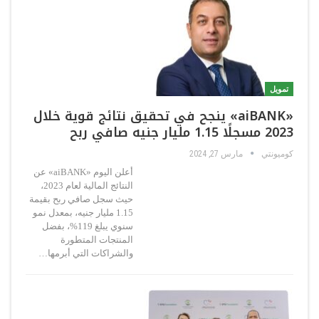
تمويل
«aiBANK» ينجح في تحقيق نتائج قوية خلال
2023 مسجلًا 1.15 مليار جنيه صافي ربح
كوميونتي
مارس 27, 2024
أعلن اليوم «aiBANK» عن
النتائج المالية لعام 2023،
حيث سجل صافي ربح بقيمة
1.15 مليار جنيه، بمعدل نمو
سنوي يبلغ 119%، بفضل
المنتجات المتطورة
والشراكات التي أبرمها…