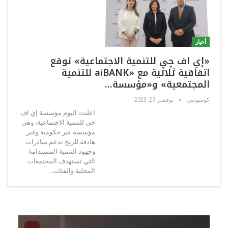
أخبار
«إي اف چي للتنمية الاجتماعية» توقع
اتفاقية ثلاثية مع «aiBANK للتنمية
المجتمعية» و«مؤسسة…
كوميونتي
نوفمبر 29, 2023
اعلنت اليوم مؤسسة إي اف
چي للتنمية الاجتماعية، وهي
مؤسسة غير حكومية وغير
هادفة للربح تدعم مبادرات
وجهود التنمية المستدامة
التي تستهدف المجتمعات
المحلية والفئات…