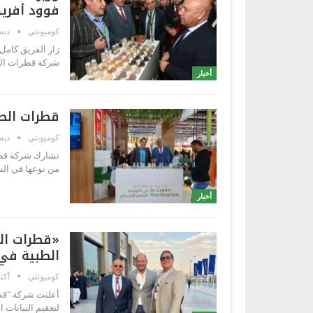
فوود أفريكا 5
كوميونتي
ديسمب
زار الفريق كامل 
شركة قطرات الطبيعة
أخبار
قطرات الطبي
كوميونتي
ديسمب
من نوعها في الش
أخبار
«قطرات الط
الطبية في
كوميونتي
أكتوبر 
أعلنت شركة "قط
لتعقيم النباتات 