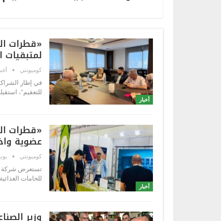
«قطرات ال
لمتبقيات ا
كوميونتي
أغسط
في إطار الشراكة
للتعقيم"، استقبل
أخبار
«قطرات الط
عضوية واخت
كوميونتي
يونيو 2,
تستعرض شركة «قط
للخامات الغذائية Fi Africa خلال الفترة (2: 4) يونيو 2026، أحدث تقنيات تعقيم النبات
أخبار
وزير الصنا