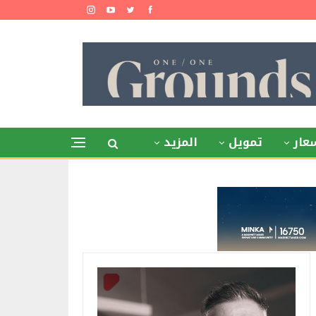
عار
تمويل
المزيد