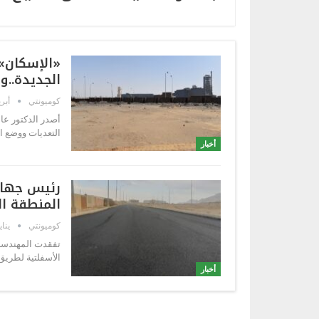
«الإسكان»: 
الجديدة..واسترداد 0
كوميونتي
أبريل 5
أصدر الدكتور عاصم
التعديات ووضع اليد الوا
أخبار
رئيس جهاز
المنطقة ال
كوميونتي
يناير 29,
تفقدت المهندسة
الأسفلتية لطريق C3 وطريق C1 بتوسعات المنطقة الصناعية بعتاقة، يرافقها مسئولو ال
أخبار