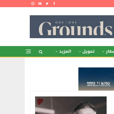
عار
تمويل
المزيد