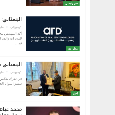
خبر رئيسي
البستاني: ا
كوميونتي
مارس 3
أكد المهندس محم
للتوترات والصرا
قد…
مطورون
البستاني سف
كوميونتي
مارس 
في تحرك يعكس ثق
سفيرًا للنوايا 
أخبار
محمد غباش