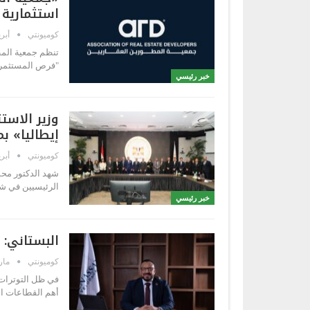
استثمارية 
كوميونتي
أبريل 6
تنظم جمعية المطو
"فرص المستثمر و
خبر رئيسي
وزير الاس
إيطاليا» بمحفظة 
كوميونتي
أبريل 2
شهد الدكتور محمد
الرئيسيين في شر
خبر رئيسي
البستاني: 
كوميونتي
مارس 4
في ظل التوترات 
أهم القطاعات ا