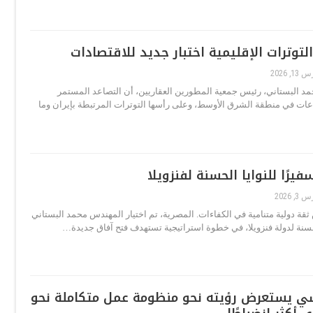
لتوترات الإقليمية اختبار جديد للاقتصادات
1, 2026
د البستاني، رئيس جمعية المطورين العقاريين، أن التصاعد المستمر
عات في منطقة الشرق الأوسط، وعلى رأسها التوترات المرتبطة بإيران وما
يرًا للنوايا الحسنة لفنزويلا
3, 2026
ة دولية متنامية في الكفاءات. المصرية، تم اختيار المهندس محمد البستاني
الحسنة لدولة فنزويلا، في خطوة استراتيجية تستهدف فتح آفاق جديدة…
ي يستعرض رؤيته نحو منظومة عمل متكاملة نحو