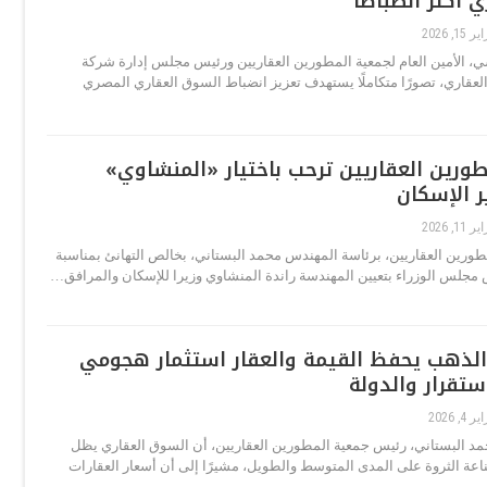
أكثر انضباطًا
15, 2026
 الأمين العام لجمعية المطورين العقاريين ورئيس مجلس إدارة شركة
عقاري، تصورًا متكاملًا يستهدف تعزيز انضباط السوق العقاري المصري
ورين العقاريين ترحب باختيار «المنشاوي»
 الإسكان
11, 2026
طورين العقاريين، برئاسة المهندس محمد البستاني، بخالص التهانئ بمناسبة
مجلس الوزراء بتعيين المهندسة راندة المنشاوي وزيرا للإسكان والمرافق…
الذهب يحفظ القيمة والعقار استثمار هجومي
ستقرار والدولة
 4, 2026
د البستاني، رئيس جمعية المطورين العقاريين، أن السوق العقاري يظل
عة الثروة على المدى المتوسط والطويل، مشيرًا إلى أن أسعار العقارات