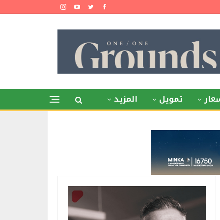
عار
تمويل
المزيد