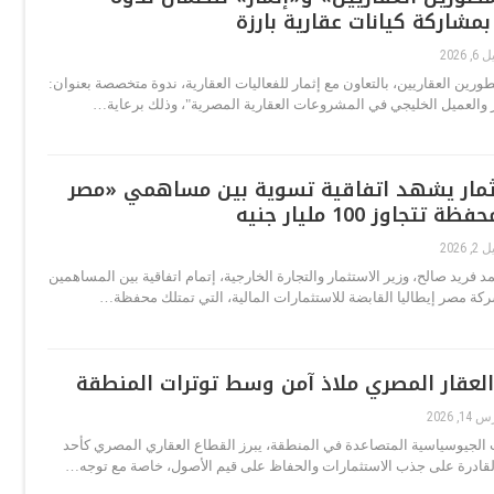
بمشاركة كيانات عقارية بارزة
, 2026
رين العقاريين، بالتعاون مع إثمار للفعاليات العقارية، ندوة متخصصة بعنوان:
العميل الخليجي في المشروعات العقارية المصرية"، وذلك برعاية…
تثمار يشهد اتفاقية تسوية بين مساهمي «مصر
تتجاوز 100 مليار جنيه
, 2026
 فريد صالح، وزير الاستثمار والتجارة الخارجية، إتمام اتفاقية بين المساهمين
كة مصر إيطاليا القابضة للاستثمارات المالية، التي تمتلك محفظة…
العقار المصري ملاذ آمن وسط توترات المنطقة
1, 2026
الجيوسياسية المتصاعدة في المنطقة، يبرز القطاع العقاري المصري كأحد
لقادرة على جذب الاستثمارات والحفاظ على قيم الأصول، خاصة مع توجه…