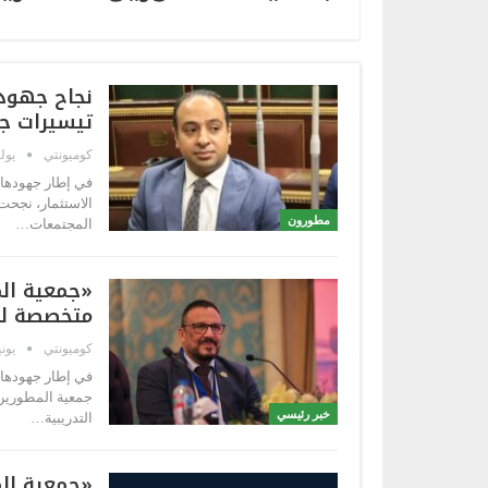
نجاح جهود
تيسيرات جدي
كوميونتي
يوليو 9
في إطار جهودها 
الاستثمار، نجحت
مطورون
المجتمعات…
«جمعية الم
متخصصة لد
كوميونتي
يونيو 21
في إطار جهودها 
جمعية المطورين 
خبر رئيسي
التدريبية…
«جمعية الم