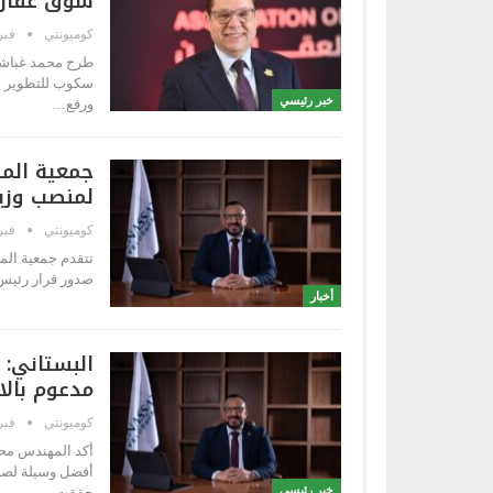
سوق عقاري 
كوميونتي
فبراير 
طرح محمد غباشي،
سكوب للتطوير ال
خبر رئيسي
ورفع…
جمعية المط
لمنصب وزير
كوميونتي
فبراير 
تتقدم جمعية الم
صدور قرار رئيس 
أخبار
البستاني: 
مدعوم بالا
كوميونتي
فبراير
أكد المهندس محم
أفضل وسيلة لصنا
خبر رئيسي
حققت…