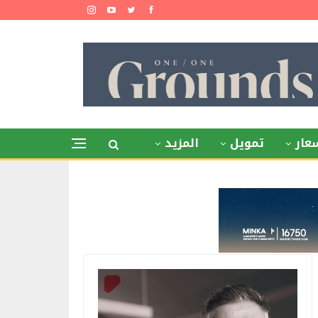
عار
تمويل
المزيد