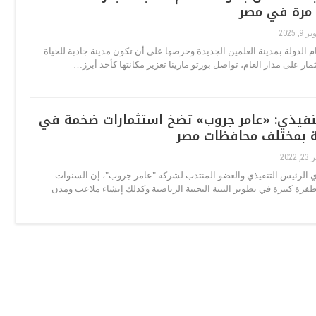
9, 2025
ام الدولة بمدينة العلمين الجديدة وحرصها على أن تكون مدينة جاذبة للحياة
مار على مدار العام، تواصل بورتو مارينا تعزيز مكانتها كأحد أبرز…
تنفيذي: «عامر جروب» تضخ استثمارات ضخمة في
ة بمختلف محافظات مصر
 2022
 الرئيس التنفيذي والعضو المنتدب لشركة "عامر جروب"، إن السنوات
رة كبيرة في تطوير البنية التحتية الرياضية وكذلك إنشاء ملاعب ومدن