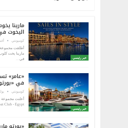
مارينا يخو
اليخوت في
كوميونتي
أغسط
خبر رئيسي
في…
في «بورتو 
كوميونتي
يوليو 30
Boat Club - Egypt"، التي أطلقها منظمو معرض مصر الدولي للقوارب (EIBS)،
خبر رئيسي
«بورتو مار