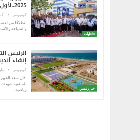
2025..لأول مرة في مصر
كوميونتي
أكتوبر 
انطلاقًا من اهتم
والسياحة والاستث
فاعليات
الرئيس ال
إنشاء أندي
كوميونتي
يناير 23,
قال سعد الخبيري
الماضية شهدت طف
خبر رئيسي
رياضية…