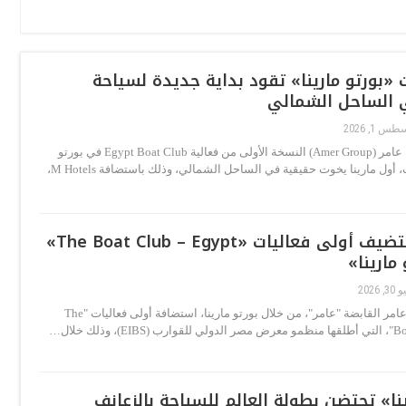
ت «بورتو مارينا» تقود بداية جديدة لسياحة
 الساحل الشمالي
س 1, 2026
أطلقت مجموعة عامر (Amer Group) النسخة الأولى من فعالية Egypt Boat Club في بورتو
مارينا يخت كلوب، أول مارينا يخوت حقيقية في الساحل الشمالي، وذلك باستضافة M Hotels،
«عامر» تستضيف أولى فعاليات «The Boat Club – Egypt»
مارينا»
, 2026
أعلنت مجموعة عامر القابضة "عامر"، من خلال بورتو مارينا، استضافة أولى فعاليات "The
 وذلك خلال…
ينا» تحتضن بطولة العالم للسباحة بالزعانف