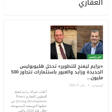
العقاري
خبر رئيسي
«برايم ليفنج للتطوير» تدخل هليوبوليس
الجديدة وزايد والعبور باستثمارات تتجاوز 500
مليون…
كوميونتي
يناير 11, 2026
أعلنت شركة برايم ليفنج
للتطوير العقاري (Prime
Living Developments) عن
خطتها التوسعية المستهدفة
خلال عام 2026، والتي