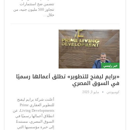
تتضمن ضخ استثمارات
تتجاوز 500 مليون جنيه، من
خلال…
خبر رئيسي
«برايم ليفنج للتطوير» تطلق أعمالها رسميًا
في السوق المصري
كوميونتي
مايو 3, 2025
أعلنت شركة برايم ليفنج
للتطوير العقاري Prime
Living Developments، عن
انطلاق أعمالها رسميًا في
السوق المصري، مستندةً
إلى خبرة مؤسسيها التي