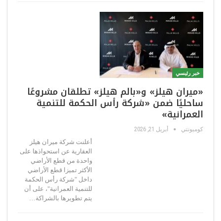
خبر رئيسي
«ميران هيلز» و«بالم هيلز» تطلقان مشروعًا
ساحليًا ضمن «شركة رأس الحكمة للتنمية
العمرانية»
كوميونتي
أبريل 21, 2026
أعلنت شركة ميران هيلز
العقارية عن استحواذها على
واحدة من قطع الأراضي
الأكثر تميزا قطع الأراضي
داخل "شركة رأس الحكمة
للتنمية العمرانية"، على أن
يتم تطويرها بالشراكة…