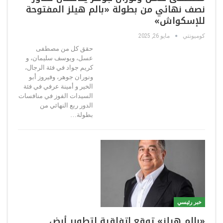
نصف نهائي من بطولة «بالم هيلز المفتوحة
للإسكواش»
كوميونتي
مايو 26, 2025
حقق كل من مصطفى
عسل، ويوسف سليمان، و
كريم جواد في فئة الرجال،
ونوران جوهر، وفيروز أبو
الخير و أمينة عرفي في فئة
السيدات الفوز في منافسات
الدور ربع النهائي من
بطولة…
خبر رئيسي
«بالم هيلز» توقع اتفاقية لتطوير أرض