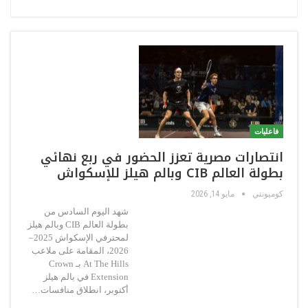
فاعليات
انتصارات مصرية تعزز الحضور في ربع نهائي
بطولة العالم CIB وبالم هيلز للإسكواش
كوميونتي
مايو 14, 2026
شهد اليوم السادس من
بطولة العالم CIB وبالم هيلز
لمحترفي الإسكواش 2025–
2026، المقامة على ملاعب
At The Hills بـ Crown
Extension في بالم هيلز
أكتوبر، انطلاق منافسات…