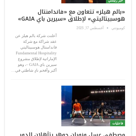
خبر رئيسي
«بالم هيلز» تتعاون مع «فاندامنتال
هوسبيتاليتي» لإطلاق «سيرين باي GAIA»
كوميونتي
أغسطس 17, 2025
أعلنت شركة بالم هيلز عن
عقد شراكة مع شركة
فاندامنتال هوسبيتاليتي
Fundamental Hospitality
الإماراتية لإطلاق مشروع
سيرين باي GAIA –، وهو
أكبر وأفخم نادٍ شاطئي في…
فاعليات
مصطفى عسل ونوران جوهر يتأهلان للدور