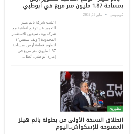
بمساحة 1.87 مليون متر مربع في أبوظبي
كوميونتي
مايو 25, 2025
اعلنت شركة بالم هيلز
للتعمير عن توقيع اتفاقية مع
شركة ويف سيفين للاستثمار
المحدودة ("ويف سيفين")
لتطوير قطعة أرض بمساحة
1.87 مليون متر مربع في
إمارة أبو ظبي، تُطل…
مطورون
انطلاق النسخة الأولى من بطولة بالم هيلز
المفتوحة للإسكواش..اليوم