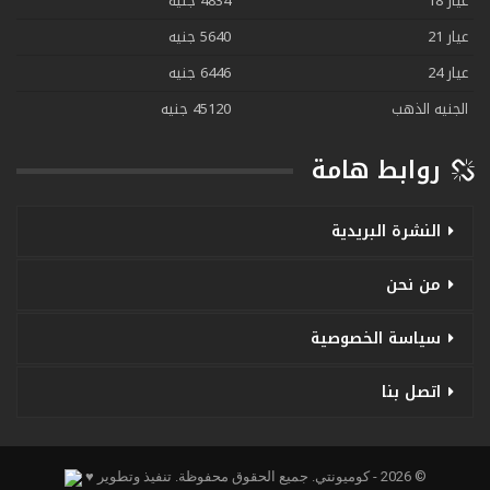
عيار 18
4834 جنيه
عيار 21
5640 جنيه
عيار 24
6446 جنيه
الجنيه الذهب
45120 جنيه
روابط هامة
النشرة البريدية
من نحن
سياسة الخصوصية
اتصل بنا
© 2026 - كوميونتي. جميع الحقوق محفوظة.
تنفيذ وتطوير ♥