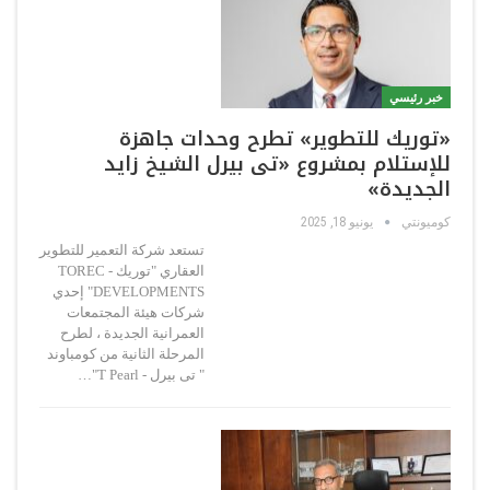
خبر رئيسي
«توريك للتطوير» تطرح وحدات جاهزة
للإستلام بمشروع «تى بيرل الشيخ زايد
الجديدة»
كوميونتي
يونيو 18, 2025
تستعد شركة التعمير للتطوير
العقاري "توريك - TOREC
DEVELOPMENTS" إحدي
شركات هيئة المجتمعات
العمرانية الجديدة ، لطرح
المرحلة الثانية من كومباوند
" تى بيرل - T Pearl"…