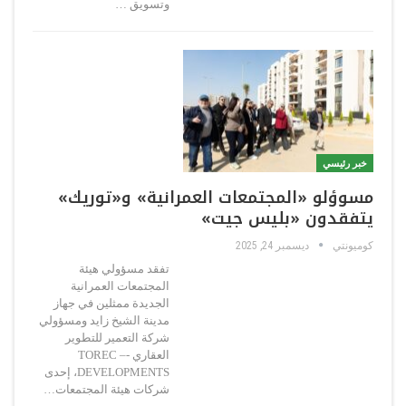
وتسويق …
خبر رئيسي
مسوؤلو «المجتمعات العمرانية» و«توريك»
يتفقدون «بليس جيت»
كوميونتي
ديسمبر 24, 2025
تفقد مسؤولي هيئة
المجتمعات العمرانية
الجديدة ممثلين في جهاز
مدينة الشيخ زايد ومسؤولي
شركة التعمير للتطوير
العقاري -– TOREC
DEVELOPMENTS، إحدى
شركات هيئة المجتمعات…