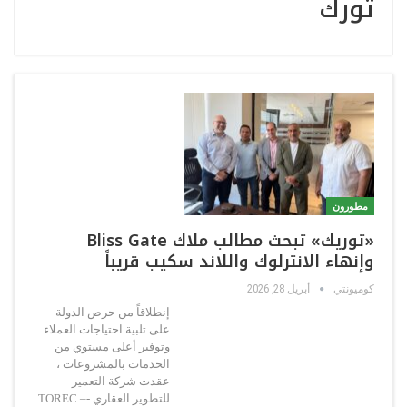
تورك
مطورون
«توريك» تبحث مطالب ملاك Bliss Gate
وإنهاء الانترلوك واللاند سكيب قريباً
كوميونتي
أبريل 28, 2026
إنطلاقاً من حرص الدولة
على تلبية احتياجات العملاء
وتوفير أعلى مستوي من
الخدمات بالمشروعات ،
عقدت شركة التعمير
للتطوير العقاري -– TOREC