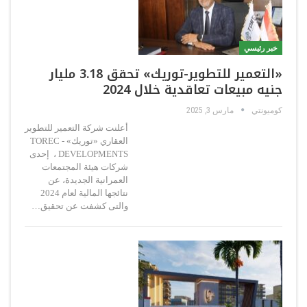
خبر رئيسي
«التعمير للتطوير-توريك» تحقق 3.18 مليار
جنيه مبيعات تعاقدية خلال 2024
كوميونتي
مارس 3, 2025
أعلنت شركة التعمير للتطوير
العقاري «توريك» - TOREC
DEVELOPMENTS ، إحدى
شركات هيئة المجتمعات
العمرانية الجديدة، عن
نتائجها المالية لعام 2024
والتى كشفت عن تحقيق…