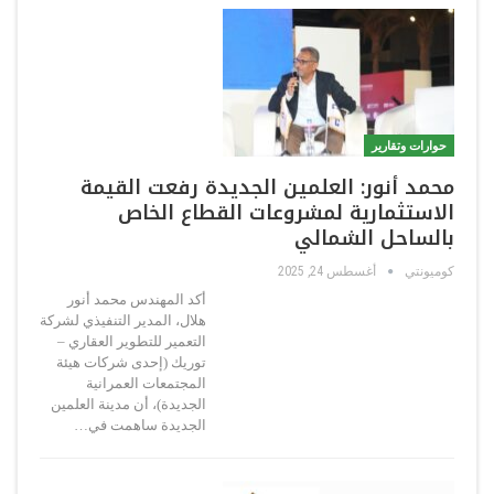
حوارات وتقارير
محمد أنور: العلمين الجديدة رفعت القيمة
الاستثمارية لمشروعات القطاع الخاص
بالساحل الشمالي
كوميونتي
أغسطس 24, 2025
أكد المهندس محمد أنور
هلال، المدير التنفيذي لشركة
التعمير للتطوير العقاري –
توريك (إحدى شركات هيئة
المجتمعات العمرانية
الجديدة)، أن مدينة العلمين
الجديدة ساهمت في…