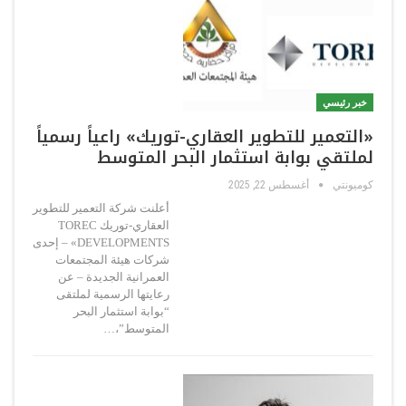
خبر رئيسي
«التعمير للتطوير العقاري-توريك» راعياً رسمياً
لملتقي بوابة استثمار البحر المتوسط
كوميونتي
أغسطس 22, 2025
أعلنت شركة التعمير للتطوير
العقاري-توريك TOREC
DEVELOPMENTS» – إحدى
شركات هيئة المجتمعات
العمرانية الجديدة – عن
رعايتها الرسمية لملتقى
“بوابة استثمار البحر
المتوسط”،…