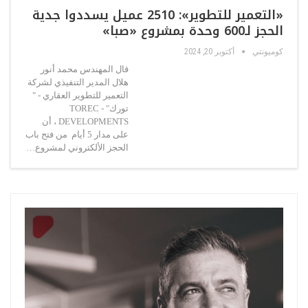
«التعمير للتطوير»: 2510 عميل يسددوا جدية
الحجز لـ600 وحدة بمشروع «صبا»
كوميونتي
أكتوبر 20, 2024
قال المهندس محمد أنور
هلال المدير التنفيذي لشركة
التعمير للتطوير العقاري - "
تورك" - TOREC
DEVELOPMENTS ، أن
على مدار 5 أيام من فتح باب
الحجز الألكتروني لمشروع…