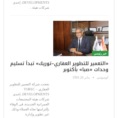
DEVELOPMENTS، إحدى
شركات هيئة…
خبر رئيسي
«التعمير للتطوير العقاري–توريك» تبدأ تسليم
وحدات «صبا» بأكتوبر
كوميونتي
يناير 26, 2026
نجحت شركة التعمير للتطوير
العقاري – TOREC
DEVELOPMENTS، إحدى
شركات هيئة المجتمعات
العمرانية الجديدة، فى الوفاء
بإلتزامتها تجاه العملاء وذلك
عبر تطوير وإدارة